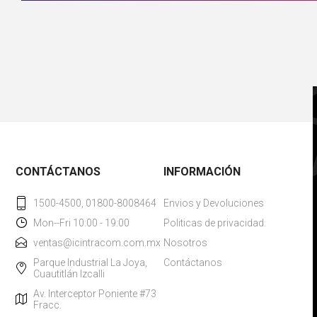
CONTÁCTANOS
INFORMACIÓN
1500-4500, 01800-8008464
Envios y Devoluciones
Mon--Fri 10:00 - 19:00
Politicas de privacidad.
ventas@icintracom.com.mx
Nosotros
Parque Industrial La Joya,
Contáctanos
Cuautitlán Izcalli
Av. Interceptor Poniente #73
Fracc.