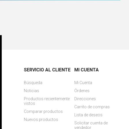
SERVICIO AL CLIENTE
MI CUENTA
Búsqueda
Mi Cuenta
Noticias
Órdenes
Productos recientemente
Direcciones
vistos
Carrito de compras
Comparar productos
Lista de deseos
Nuevos productos
Solicitar cuenta de
vendedor