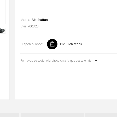
Marca:
Manhattan
Sku:
700320
Disponibilidad:
11238 en stock
Por favor, seleccione la dirección a la que desea enviar