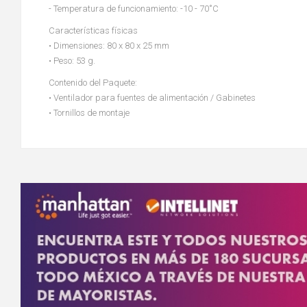
- Temperatura de funcionamiento: -10 - 70˚C
Características físicas
• Dimensiones: 80 x 80 x 25 mm
• Peso: 53 g.
Contenido del Paquete:
• Ventilador para fuentes de alimentación / Gabinetes
• Tornillos de montaje