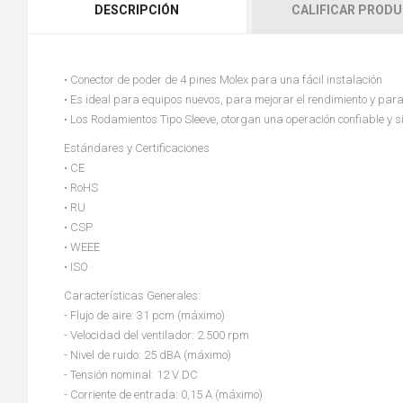
DESCRIPCIÓN
CALIFICAR PROD
• Conector de poder de 4 pines Molex para una fácil instalación
• Es ideal para equipos nuevos, para mejorar el rendimiento y pa
• Los Rodamientos Tipo Sleeve, otorgan una operación confiable y s
Estándares y Certificaciones
• CE
• RoHS
• RU
• CSP
• WEEE
• ISO
Características Generales:
- Flujo de aire: 31 pcm (máximo)
- Velocidad del ventilador: 2.500 rpm
- Nivel de ruido: 25 dBA (máximo)
- Tensión nominal: 12 V DC
- Corriente de entrada: 0,15 A (máximo)