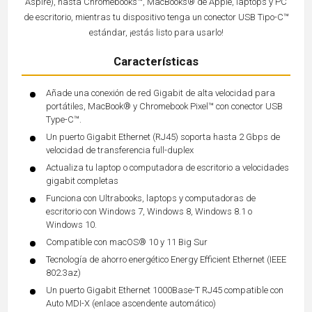
Aspire), hasta Chromebooks™, MacBooks® de Apple, laptops y PC
de escritorio, mientras tu dispositivo tenga un conector USB Tipo-C™
estándar, ¡estás listo para usarlo!
Características
Añade una conexión de red Gigabit de alta velocidad para
portátiles, MacBook® y Chromebook Pixel™ con conector USB
Type-C™.
Un puerto Gigabit Ethernet (RJ45) soporta hasta 2 Gbps de
velocidad de transferencia full-duplex
Actualiza tu laptop o computadora de escritorio a velocidades
gigabit completas
Funciona con Ultrabooks, laptops y computadoras de
escritorio con Windows 7, Windows 8, Windows 8.1 o
Windows 10.
Compatible con macOS® 10 y 11 Big Sur
Tecnología de ahorro energético Energy Efficient Ethernet (IEEE
802.3az)
Un puerto Gigabit Ethernet 1000Base-T RJ45 compatible con
Auto MDI-X (enlace ascendente automático)