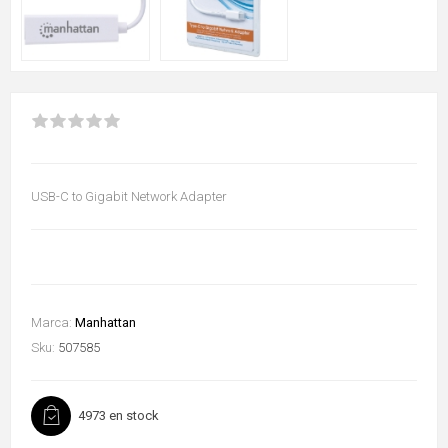
USB-C to Gigabit Network Adapter
Marca:
Manhattan
Sku:
507585
4973 en stock