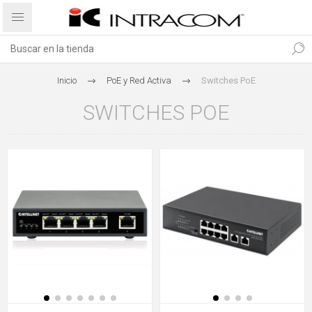
Inicio
PoE y Red Activa
Switches PoE
SWITCHES POE