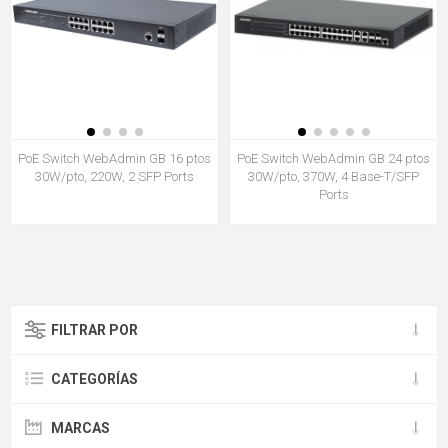
PoE Switch WebAdmin GB 16 ptos
PoE Switch WebAdmin GB 24 ptos
30W/pto, 220W, 2 SFP Ports
30W/pto, 370W, 4 Base-T/SFP
Ports
FILTRAR POR
CATEGORÍAS
MARCAS