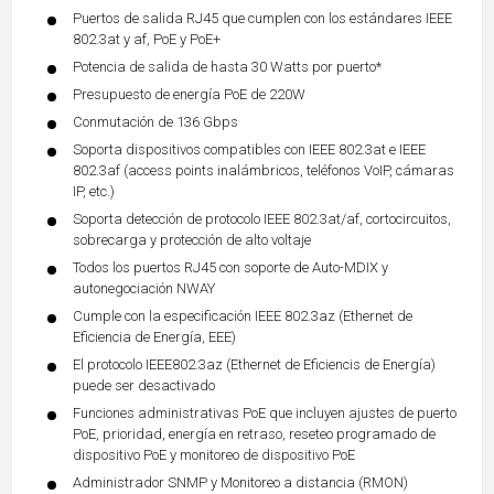
Puertos de salida RJ45 que cumplen con los estándares IEEE
802.3at y af, PoE y PoE+
Potencia de salida de hasta 30 Watts por puerto*
Presupuesto de energía PoE de 220W
Conmutación de 136 Gbps
Soporta dispositivos compatibles con IEEE 802.3at e IEEE
802.3af (access points inalámbricos, teléfonos VoIP, cámaras
IP, etc.)
Soporta detección de protocolo IEEE 802.3at/af, cortocircuitos,
sobrecarga y protección de alto voltaje
Todos los puertos RJ45 con soporte de Auto-MDIX y
autonegociación NWAY
Cumple con la especificación IEEE 802.3az (Ethernet de
Eficiencia de Energía, EEE)
El protocolo IEEE802.3az (Ethernet de Eficiencis de Energía)
puede ser desactivado
Funciones administrativas PoE que incluyen ajustes de puerto
PoE, prioridad, energía en retraso, reseteo programado de
dispositivo PoE y monitoreo de dispositivo PoE
Administrador SNMP y Monitoreo a distancia (RMON)