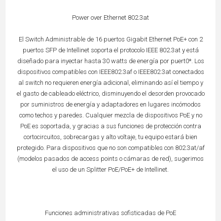
Power over Ethernet 802.3at
El Switch Administrable de 16 puertos Gigabit Ethernet PoE+ con 2
puertos SFP de Intellinet soporta el protocolo IEEE 802.3at y está
diseñado para inyectar hasta 30 watts de energía por puert0*. Los
dispositivos compatibles con IEEE802.3af o IEEE802.3at conectados
al switch no requieren energía adicional, eliminando así el tiempo y
el gasto de cableado eléctrico, disminuyendo el desorden provocado
por suministros de energía y adaptadores en lugares incómodos
como techos y paredes. Cualquier mezcla de dispositivos PoE y no
PoE es soportada, y gracias a sus funciones de protección contra
cortocircuitos, sobrecargas y alto voltaje, tu equipo estará bien
protegido. Para dispositivos que no son compatibles con 802.3at/af
(modelos pasados de access points o cámaras de red), sugerimos
el uso de un Splitter PoE/PoE+ de Intellinet.
Funciones administrativas sofisticadas de PoE