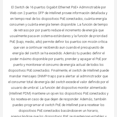
El Switch de 16 puertos Gigabit Ethernet PoE+ Administrable por
Web con 2 puertos SFP de Intellinet provee información detallada y
en tiempo real de los dispositivos PoE conectados, cuánta energía
consumen y cuánta energía tienen disponible. La función de tiempo
de retraso por por puerto reduce el incremento de energía que
usualmente pasa en sistema estándares y la función de prioridad
PoE (bajo, medio, alto) permite definir los puertos con misión crítica
que van a continuar recibiendo aun cuando el presupuesto de
energía del switch se ha excedido. Además tu puedes definir el
poder máximo disponible por puerto, prender y apagar el PoE por
puerto y monitorear el consumo de energía actual de todos los
dispositivos PoE conectados. Finalmente, el switch de Intellinet puede
mandar mensajes SNMP-traps para alertar al administrador que
el consumer total de energía del switch excede el valor definido por el
usuario de umbral. La función del dispositivo monitor alimentado
(Intellinet PDM) mantiene un ojo en los dispositivos PoE conectados y
los resetea en caso de que dejen de responder. Además, también
puedes programar el switch PoE de Intellinet para resetear los
dispositivos PoE conectados basándose en un horario,
asegurándose que los dispositivos PoE se mantengan estables y