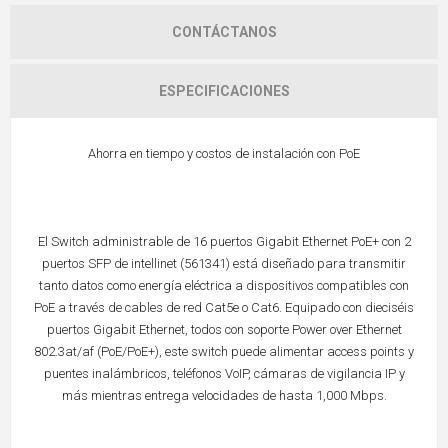
CONTÁCTANOS
ESPECIFICACIONES
Ahorra en tiempo y costos de instalación con PoE
El Switch administrable de 16 puertos Gigabit Ethernet PoE+ con 2
puertos SFP de intellinet (561341) está diseñado para transmitir
tanto datos como energía eléctrica a dispositivos compatibles con
PoE a través de cables de red Cat5e o Cat6. Equipado con dieciséis
puertos Gigabit Ethernet, todos con soporte Power over Ethernet
802.3at/af (PoE/PoE+), este switch puede alimentar access points y
puentes inalámbricos, teléfonos VoIP, cámaras de vigilancia IP y
más mientras entrega velocidades de hasta 1,000 Mbps.