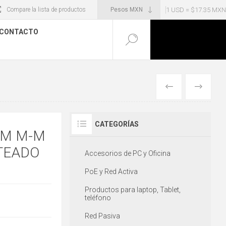
1 USD = $17.35 MXN
Compare la lista de productos
CONTACTO
ANTERIOR
SIGUIENT
CATEGORÍAS
MM M-M
TEADO
Accesorios de PC y Oficina
PoE y Red Activa
Productos para laptop, Tablet,
teléfono
Red Pasiva