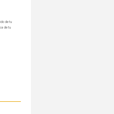
ido de tu
sa de tu