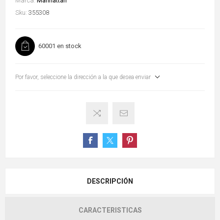
Marca:
Manhattan
Sku:
355308
60001 en stock
Por favor, seleccione la dirección a la que desea enviar
DESCRIPCIÓN
CARACTERISTICAS