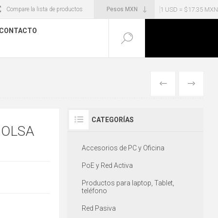
1 USD = $17.35 MXN
Compare la lista de productos
CONTACTO
ANTERIOR
SIGUIENT
CATEGORÍAS
BOLSA
Accesorios de PC y Oficina
PoE y Red Activa
Productos para laptop, Tablet,
teléfono
Red Pasiva