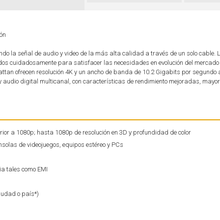
ión
ndo la señal de audio y video de la más alta calidad a través de un solo cable.
os cuidadosamente para satisfacer las necesidades en evolución del mercado 
attan ofrecen resolución 4K y un ancho de banda de 10.2 Gigabits por segundo
y audio digital multicanal, con características de rendimiento mejoradas, mayor
ior a 1080p; hasta 1080p de resolución en 3D y profundidad de color
nsolas de videojuegos, equipos estéreo y PCs
ia tales como EMI
iudad o país*)