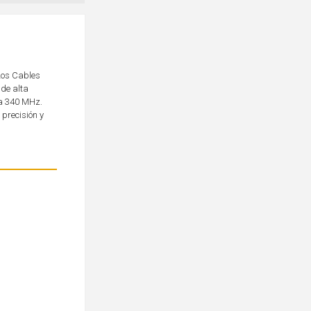
 Los Cables
de alta
 a 340 MHz.
 precisión y