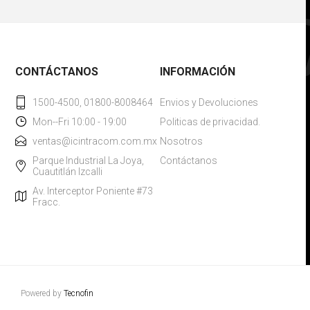
CONTÁCTANOS
INFORMACIÓN
1500-4500, 01800-8008464
Envios y Devoluciones
Mon--Fri 10:00 - 19:00
Politicas de privacidad.
ventas@icintracom.com.mx
Nosotros
Parque Industrial La Joya,
Contáctanos
Cuautitlán Izcalli
Av. Interceptor Poniente #73
Fracc.
Powered by
Tecnofin