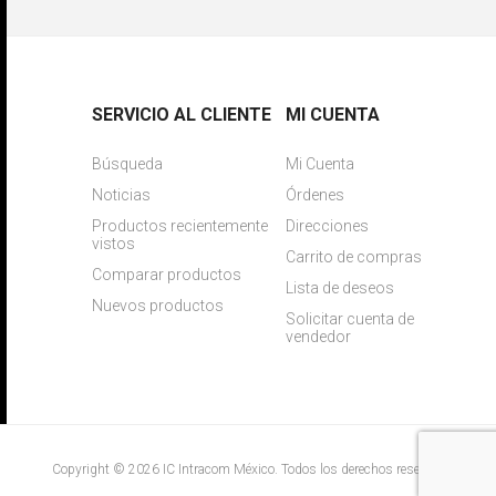
SERVICIO AL CLIENTE
MI CUENTA
Búsqueda
Mi Cuenta
Noticias
Órdenes
Productos recientemente
Direcciones
vistos
Carrito de compras
Comparar productos
Lista de deseos
Nuevos productos
Solicitar cuenta de
vendedor
Copyright © 2026 IC Intracom México. Todos los derechos reservados.