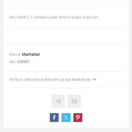
MH, HDMI 2.1 Certified cable, M-M braided, black 3m
Marca:
Manhattan
Sku:
355957
Por favor, seleccione la dirección a la que desea enviar