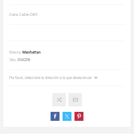
Data Cable DB9
Marca:
Manhattan
Sku:
304238
Por favor, seleccione la dirección a la que desea enviar