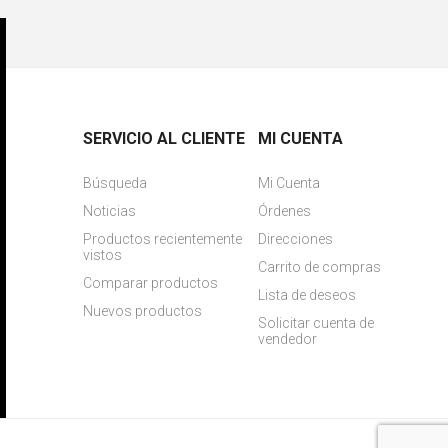
SERVICIO AL CLIENTE
MI CUENTA
Búsqueda
Mi Cuenta
Noticias
Órdenes
Productos recientemente
Direcciones
vistos
Carrito de compras
Comparar productos
Lista de deseos
Nuevos productos
Solicitar cuenta de
vendedor