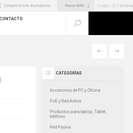
1 USD = $17.35 MXN
Compare la lista de productos
CONTACTO
ANTERIOR
SIGUIENT
CATEGORÍAS
M
Accesorios de PC y Oficina
PoE y Red Activa
Productos para laptop, Tablet,
teléfono
Red Pasiva