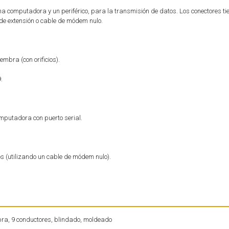
una computadora y un periférico, para la transmisión de datos. Los conectores ti
 de extensión o cable de módem nulo.
embra (con orificios).
.
mputadora con puerto serial.
s (utilizando un cable de módem nulo).
ra, 9 conductores, blindado, moldeado