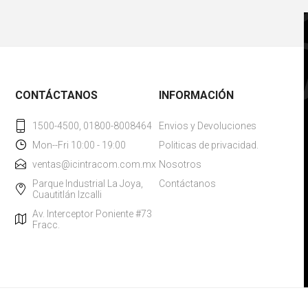
CONTÁCTANOS
INFORMACIÓN
1500-4500, 01800-8008464
Envios y Devoluciones
Mon--Fri 10:00 - 19:00
Politicas de privacidad.
ventas@icintracom.com.mx
Nosotros
Parque Industrial La Joya,
Contáctanos
Cuautitlán Izcalli
Av. Interceptor Poniente #73
Fracc.