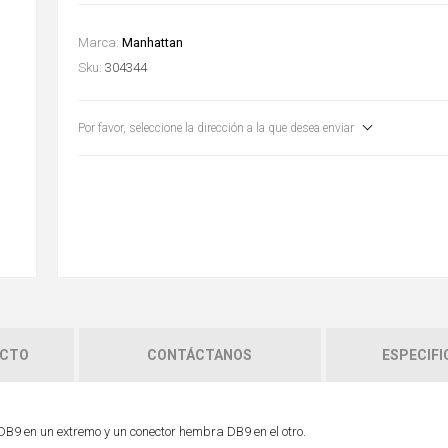
Marca:
Manhattan
Sku:
304344
Por favor, seleccione la dirección a la que desea enviar
UCTO
CONTÁCTANOS
ESPECIFI
B9 en un extremo y un conector hembra DB9 en el otro.