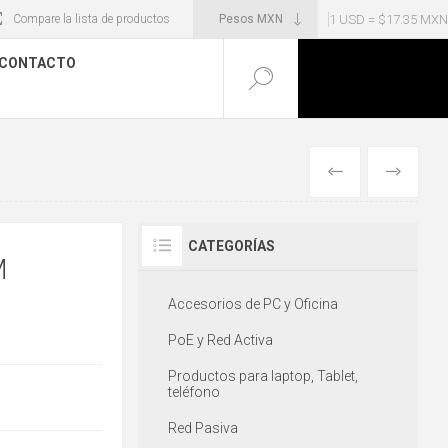
1 USD = $17.35 MXN
Compare la lista de productos
CONTACTO
ANTERIOR
SIGUIENT
CATEGORÍAS
M
Accesorios de PC y Oficina
PoE y Red Activa
Productos para laptop, Tablet,
teléfono
Red Pasiva