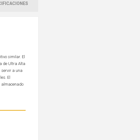
IFICACIONES
vo similar. El
a de Ultra Alta
 servir a una
es. El
stá almacenado