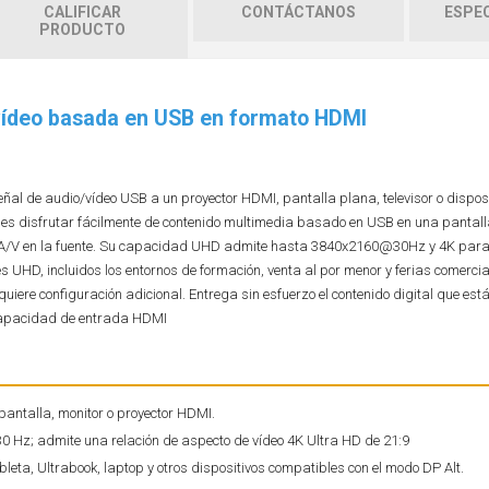
CALIFICAR
CONTÁCTANOS
ESPEC
PRODUCTO
/vídeo basada en USB en formato HDMI
 de audio/vídeo USB a un proyector HDMI, pantalla plana, televisor o dispositi
ales disfrutar fácilmente de contenido multimedia basado en USB en una pantall
e A/V en la fuente. Su capacidad UHD admite hasta 3840x2160@30Hz y 4K para
UHD, incluidos los entornos de formación, venta al por menor y ferias comercial
quiere configuración adicional. Entrega sin esfuerzo el contenido digital que e
 capacidad de entrada HDMI
antalla, monitor o proyector HDMI.
30 Hz; admite una relación de aspecto de vídeo 4K Ultra HD de 21:9
eta, Ultrabook, laptop y otros dispositivos compatibles con el modo DP Alt.