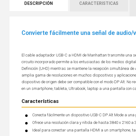
DESCRIPCIÓN
CARACTERISTICAS
Convierte fácilmente una señal de audio
El cable adaptador USB-C a HDMI de Manhattan transmite una señal
circuito incorporado permite a los entusiastas de los medios digit
Definición (UHD) mientras se mantiene la recepción simultánea d
amplia gama de resoluciones en muchos dispositivos y aplicaciones 
dispositivo de origen debe ser compatible con el modo DP Alt. No re
en un smartphone, tableta, Ultrabook, laptop a una pantalla con
Características
Conecta fácilmente un dispositivo USB-C DP Alt Mode a una p
Ofrece una resolución clara y nítida de hasta 3840 x 2160 a 
Ideal para conectar una pantalla HDMI a un smartphone, tabl