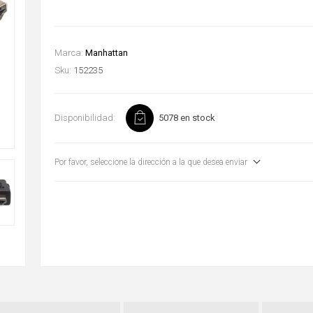
Marca:
Manhattan
Sku:
152235
Disponibilidad:
5078 en stock
Por favor, seleccione la dirección a la que desea enviar