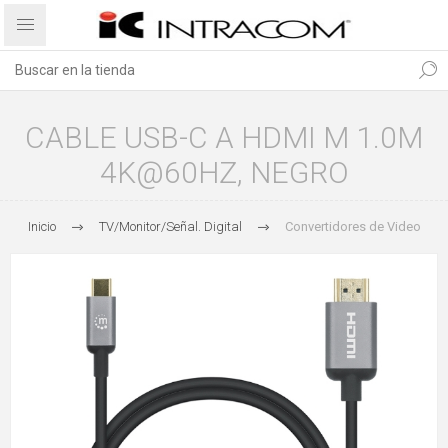
CABLE USB-C A HDMI M 1.0M
4K@60HZ, NEGRO
Inicio
TV/Monitor/Señal. Digital
Convertidores de Video