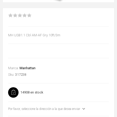
MH USB1.1 Cbl AM-AF Gry 10ft/3m
Marca:
Manhattan
Sku:
317238
14908 en stock
Por favor, seleccione la dirección a la que desea enviar