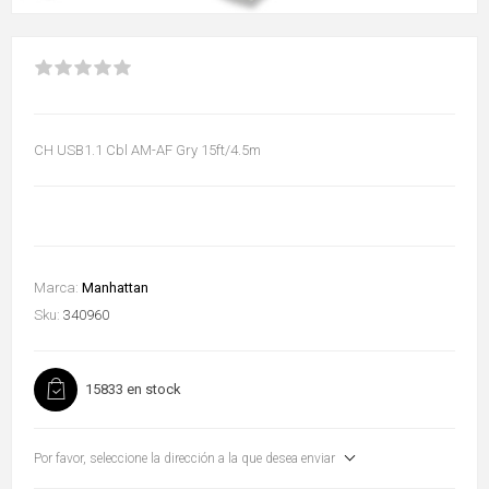
CH USB1.1 Cbl AM-AF Gry 15ft/4.5m
Marca:
Manhattan
Sku:
340960
15833 en stock
Por favor, seleccione la dirección a la que desea enviar