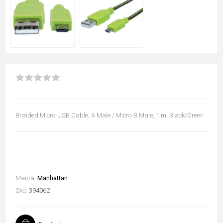
Braided Micro-USB Cable, A Male / Micro-B Male, 1 m, Black/Green
Marca:
Manhattan
Sku:
394062