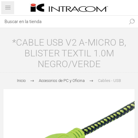
*CABLE USB V2 A-MICRO B,
BLISTER TEXTIL 1.0M
NEGRO/VERDE
Inicio
Accesorios de PC y Oficina
Cables - USB