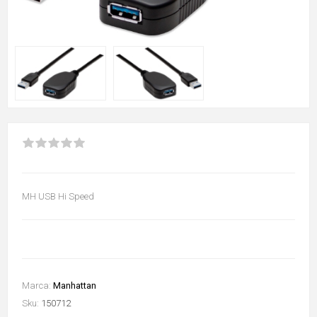
MH USB Hi Speed
Marca:
Manhattan
Sku:
150712