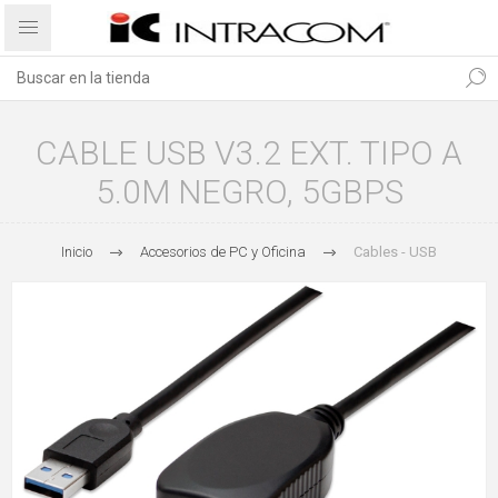
CABLE USB V3.2 EXT. TIPO A
5.0M NEGRO, 5GBPS
Inicio
Accesorios de PC y Oficina
Cables - USB