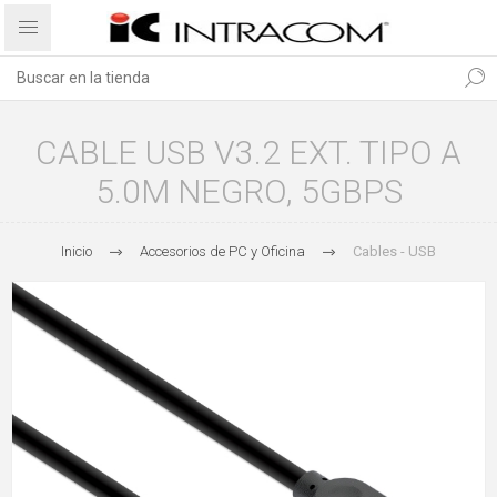
CABLE USB V3.2 EXT. TIPO A
5.0M NEGRO, 5GBPS
Inicio
Accesorios de PC y Oficina
Cables - USB