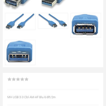
MH USB 3.0 Cbl AM-AF Blu 6.6ft/2m