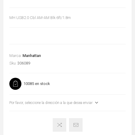
MH USB2.0 Cbl AM-AM Blk 6ft/1.8m
Marca:
Manhattan
Sku:
306089
10085 en stock
Por favor, seleccione la dirección a la que desea enviar