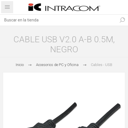
CABLE USB V2.0 A-B 0.5M,
NEGRO
Inicio
Accesorios de PC y Oficina
Cables - USB