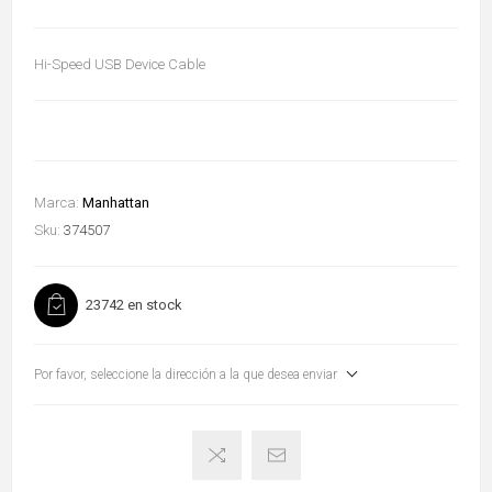
Hi-Speed USB Device Cable
Marca:
Manhattan
Sku:
374507
23742 en stock
Por favor, seleccione la dirección a la que desea enviar