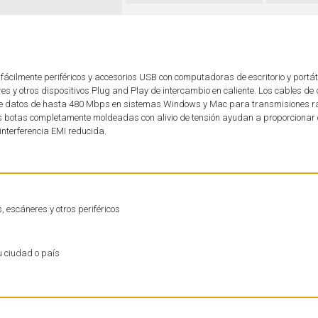
cilmente periféricos y accesorios USB con computadoras de escritorio y portáti
 y otros dispositivos Plug and Play de intercambio en caliente. Los cables de 
e datos de hasta 480 Mbps en sistemas Windows y Mac para transmisiones r
las botas completamente moldeadas con alivio de tensión ayudan a proporcionar
nterferencia EMI reducida.
, escáneres y otros periféricos
u ciudad o país