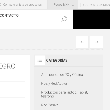
1 USD = $17.35 MXN
Compare la lista de productos
CONTACTO
ANTERIOR
SIGUIENT
CATEGORÍAS
NEGRO
Accesorios de PC y Oficina
PoE y Red Activa
Productos para laptop, Tablet,
teléfono
Red Pasiva