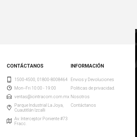
CONTÁCTANOS
INFORMACIÓN
1500-4500, 01800-8008464
Envios y Devoluciones
Mon--Fri 10:00 - 19:00
Politicas de privacidad.
ventas@icintracom.com.mx
Nosotros
Parque Industrial La Joya,
Contáctanos
Cuautitlán Izcalli
Av. Interceptor Poniente #73
Fracc.