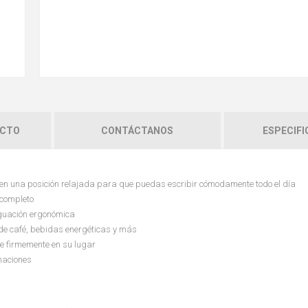
UCTO
CONTÁCTANOS
ESPECIFI
n una posición relajada para que puedas escribir cómodamente todo el día
 completo
guación ergonómica
 de café, bebidas energéticas y más
e firmemente en su lugar
maciones