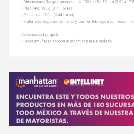
• Dimensiones (largo x ancho x alto): 100 x 445 x 15 mm (3.94 x 17
• Peso neto: 185 g (0.41 libras)
• Peso bruto: 200 g (0.44 libras)
• Materiales: espuma de memory foam en tela tejida con revestimie
Contenido del paquete:
• Reposamuñecas soporte ergonómico para el teclado