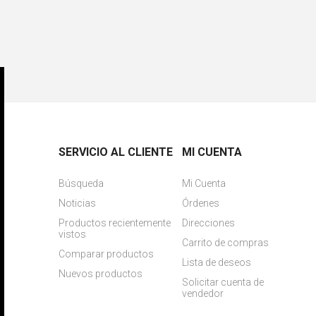
SERVICIO AL CLIENTE
MI CUENTA
Búsqueda
Mi Cuenta
Noticias
Órdenes
Productos recientemente
Direcciones
vistos
Carrito de compras
Comparar productos
Lista de deseos
Nuevos productos
Solicitar cuenta de
vendedor