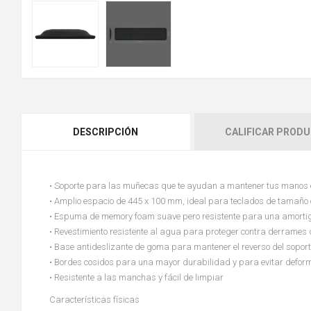
DESCRIPCIÓN
CALIFICAR PROD
• Soporte para las muñecas que te ayudan a mantener tus manos e
• Amplio espacio de 445 x 100 mm, ideal para teclados de tamaño
• Espuma de memory foam suave pero resistente para una amorti
• Revestimiento resistente al agua para proteger contra derrames
• Base antideslizante de goma para mantener el reverso del soport
• Bordes cosidos para una mayor durabilidad y para evitar defor
• Resistente a las manchas y fácil de limpiar
Características físicas