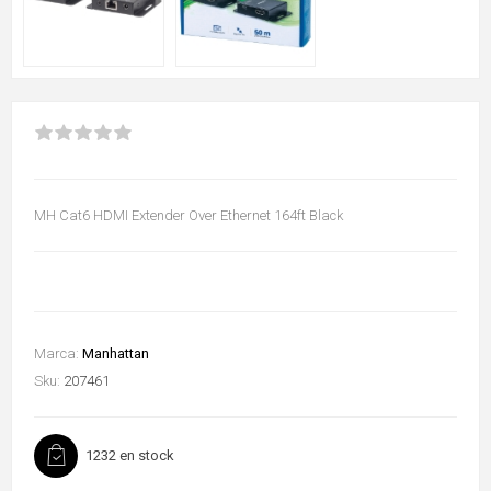
MH Cat6 HDMI Extender Over Ethernet 164ft Black
Marca:
Manhattan
Sku:
207461
1232 en stock