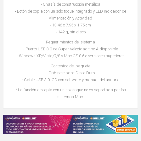
• Chasís de construcción metálica
• Botón de copia con un solo toque integrado y LED indicador de
Alimentación y Actividad
• 13.46 x 7.95 x 1.75 cm
• 142 g, sin disco
Requerimientos del sistema
• Puerto USB 3.0 de Súper Velocidad tipo A disponible
• Windows XP/Vista/7/8 y Mac OS 8.6 o versiones superiores
Contenido del paquete
• Gabinete para Disco Duro
• Cable USB 3.0. CD con software y manual del usuario
* La función de copia con un solo toque no es soportada por los
sistemas Mac.