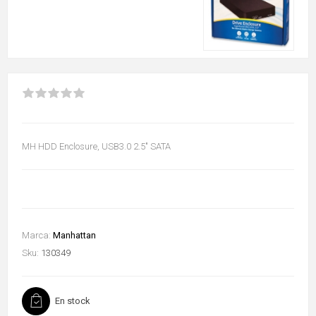
MH HDD Enclosure, USB3.0 2.5" SATA
Marca:
Manhattan
Sku:
130349
En stock