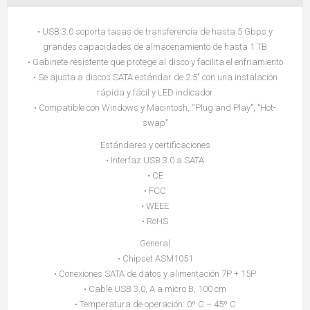
• USB 3.0 soporta tasas de transferencia de hasta 5 Gbps y
grandes capacidades de almacenamiento de hasta 1 TB
• Gabinete resistente que protege al disco y facilita el enfriamiento
• Se ajusta a discos SATA estándar de 2.5" con una instalación
rápida y fácil y LED indicador
• Compatible con Windows y Macintosh, “Plug and Play", "Hot-
swap"
Estándares y certificaciones
• Interfaz USB 3.0 a SATA
• CE
• FCC
• WEEE
• RoHS
General
• Chipset ASM1051
• Conexiones SATA de datos y alimentación 7P + 15P
• Cable USB 3.0, A a micro B, 100 cm
• Temperatura de operación: 0º C – 45º C