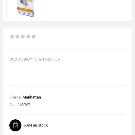
USB 3.0 aluminum 4 Port Hub
Marca:
Manhattan
Sku:
163767
6094 en stock