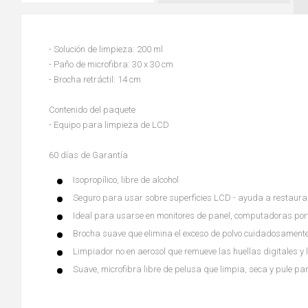
- Solución de limpieza: 200 ml
- Paño de microfibra: 30 x 30 cm
- Brocha retráctil: 14 cm
Contenido del paquete
- Equipo para limpieza de LCD
60 días de Garantía
Isopropílico, libre de alcohol
Seguro para usar sobre superficies LCD - ayuda a restaurar y
Ideal para usarse en monitores de panel, computadoras por
Brocha suave que elimina el exceso de polvo cuidadosamente
Limpiador no en aerosol que remueve las huellas digitales y
Suave, microfibra libre de pelusa que limpia, seca y pule p