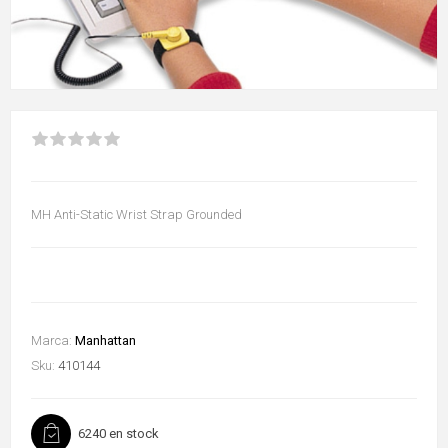
MH Anti-Static Wrist Strap Grounded
Marca:
Manhattan
Sku:
410144
6240 en stock