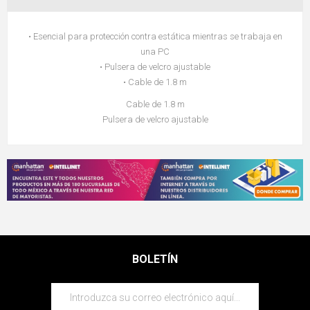
• Esencial para protección contra estática mientras se trabaja en
una PC
• Pulsera de velcro ajustable
• Cable de 1.8 m
Cable de 1.8 m
Pulsera de velcro ajustable
BOLETÍN