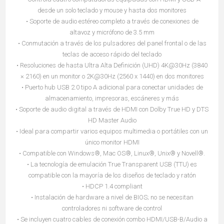
desde un solo teclado y mouse y hasta dos monitores
• Soporte de audio estéreo completo a través de conexiones de
altavoz y micrófono de 3.5 mm
• Conmutación a través de los pulsadores del panel frontal o de las
teclas de acceso rápido del teclado
• Resoluciones de hasta Ultra Alta Definición (UHD) 4K@30Hz (3840
× 2160) en un monitor o 2K@30Hz (2560 x 1440) en dos monitores
• Puerto hub USB 2.0 tipo A adicional para conectar unidades de
almacenamiento, impresoras, escáneres y más
• Soporte de audio digital a través de HDMI con Dolby True HD y DTS
HD Master Audio
• Ideal para compartir varios equipos multimedia o portátiles con un
único monitor HDMI
• Compatible con Windows®, Mac OS®, Linux®, Unix® y Novell®.
• La tecnología de emulación True Transparent USB (TTU) es
compatible con la mayoría de los diseños de teclado y ratón
• HDCP 1.4 compliant
• Instalación de hardware a nivel de BIOS; no se necesitan
controladores ni software de control
• Se incluyen cuatro cables de conexión combo HDMI/USB-B/Audio a