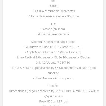
mm
• Otros
- 1 USB-A hembra de 9 contactos
- 1 toma de alimentación de 9.0 V/0.3 A
LEDs
• 4 x rojo (en línea)
• 4 x verde (seleccionado)
Sistemas Operativos Soportados
• Windows 2000/2003/XP/Vista/7/8/8.1/10
• Apple Mac OS 9.0 a 10.6 (Snow Leopard)
• Linux RedHat 9.0 o superior/SuSe 10 o superior/Debian
3.1/4.0/Ubuntu 7.04/7.10
• UNIX AIX 4.3 o superior/FreeBSD 5.5 o superior/Sun Solaris 8 o
superior
• Novell Netware 6.0 o superior
Diseño
• Dimensiones (largo x ancho x alto): 202 x 110 x 66 mm (7,95 x 4,33 x
2,6 pulgadas)
• Peso: 850 g (1,87 lbs.)