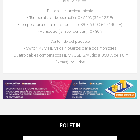
• Chasis: Metálico
Entorno de funcionamiento
• Temperatura de operación: 0 - 50°C (32 - 122°F)
• Temperatura de almacenamiento: -20 - 60 ° C (-4 - 140 ° F)
• Humedad ( sin condensar ): 0 - 80%
Contenido del paquete
• Switch KVM HDMI de 4 puertos para dos monitores
• Cuatro cables combinados HDMI/USB-B/Audio a USB-A de 1.8 m
(6 pies) incluidos
BOLETÍN