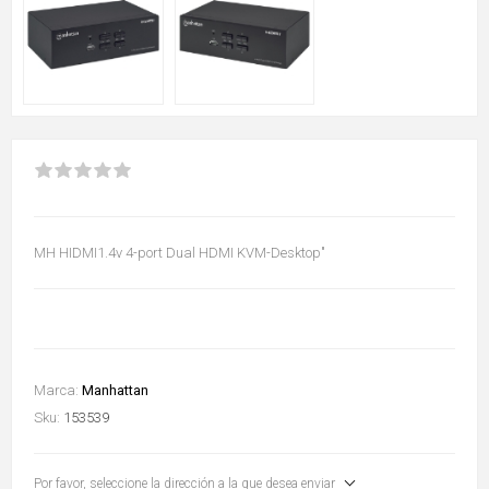
MH HIDMI1.4v 4-port Dual HDMI KVM-Desktop"
Marca:
Manhattan
Sku:
153539
Por favor, seleccione la dirección a la que desea enviar