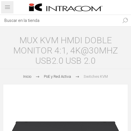
MUX KVM HMDI DOBLE
MONITOR 4:1, 4K@30MHZ
USB2.0 USB 2.0
Inicio
PoE y Red Activa
Switches KVM