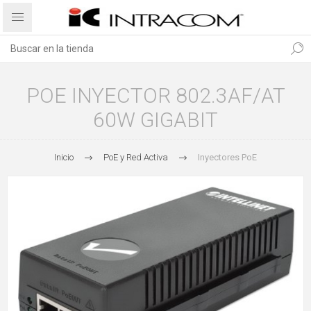
POE INYECTOR 802.3AF/AT
60W GIGABIT
Inicio
PoE y Red Activa
Inyectores PoE