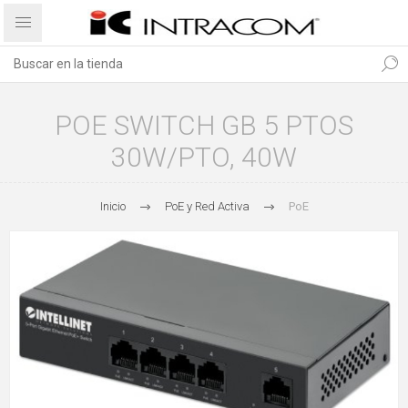
POE SWITCH GB 5 PTOS
30W/PTO, 40W
Inicio
PoE y Red Activa
PoE