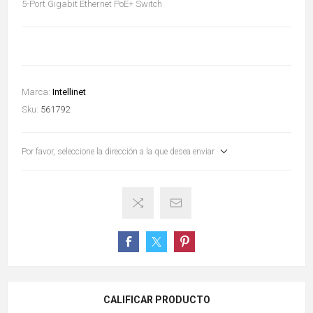
5-Port Gigabit Ethernet PoE+ Switch
Marca:
Intellinet
Sku:
561792
Por favor, seleccione la dirección a la que desea enviar
CALIFICAR PRODUCTO