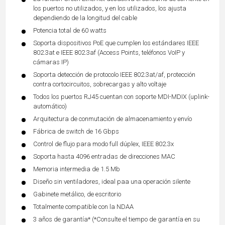
los puertos no utilizados, y en los utilizados, los ajusta
dependiendo de la longitud del cable
Potencia total de 60 watts
Soporta dispositivos PoE que cumplen los estándares IEEE
802.3at e IEEE 802.3af (Access Points, teléfonos VoIP y
cámaras IP)
Soporta detección de protocolo IEEE 802.3at/af, protección
contra cortocircuitos, sobrecargas y alto voltaje
Todos los puertos RJ45 cuentan con soporte MDI-MDIX (uplink-
automático)
Arquitectura de conmutación de almacenamiento y envío
Fábrica de switch de 16 Gbps
Control de flujo para modo full dúplex, IEEE 802.3x
Soporta hasta 4096 entradas de direcciones MAC
Memoria intermedia de 1.5 Mb
Diseño sin ventiladores, ideal paa una operación silente
Gabinete metálico, de escritorio
Totalmente compatible con la NDAA
3 años de garantía* (*Consulte el tiempo de garantía en su