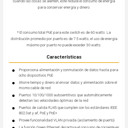
cuando las cosas se alenten, este reduce el consumo de energía
para conservar energía y dinero.
* El consumo total PoE para este switch es de 60 watts. La
distribución promedio por puerto es de 7.5 watts; el uso de energía
máximo por puerto no puede exceder 30 watts.
Características
Proporciona alimentación y conmutación de datos hasta para
ocho dispositivos PoE
Ahorre tiempo y dinero al enviar datos y alimentación sobre el
mismo cable de red
Puertos 10/100/1000 autosentitivos que automáticamente
detectan las velocidades óptimas de la red
Puertos de salida RJ45 que cumplen con los estándares IEEE
802.3at y af, PoE y PoE+
Provee funcionalidad VLAN privada (aislamiento de puerto)
La función Green Ethernet desactiva el consumo de corriente en