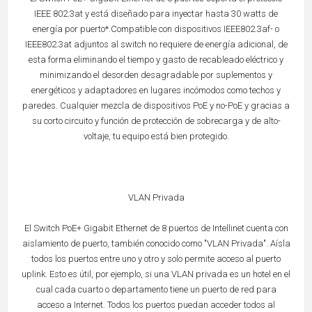
IEEE 802.3at y está diseñado para inyectar hasta 30 watts de
energía por puerto*.Compatible con dispositivos IEEE802.3af- o
IEEE802.3at adjuntos al switch no requiere de energía adicional, de
esta forma eliminando el tiempo y gasto de recableado eléctrico y
minimizando el desorden desagradable por suplementos y
energéticos y adaptadores en lugares incómodos como techos y
paredes. Cualquier mezcla de dispositivos PoE y no-PoE y gracias a
su corto circuito y función de protección de sobrecarga y de alto-
voltaje, tu equipo está bien protegido.
VLAN Privada
El Switch PoE+ Gigabit Ethernet de 8 puertos de Intellinet cuenta con
aislamiento de puerto, también conocido como "VLAN Privada". Aísla
todos los puertos entre uno y otro y solo permite acceso al puerto
uplink. Esto es útil, por ejemplo, si una VLAN privada es un hotel en el
cual cada cuarto o departamento tiene un puerto de red para
acceso a Internet. Todos los puertos puedan acceder todos al