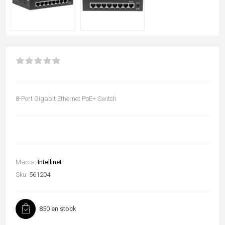
8-Port Gigabit Ethernet PoE+ Switch
Marca:
Intellinet
Sku:
561204
850 en stock