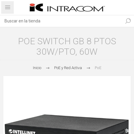
POE SWITCH GB 8 PTOS
30W/PTO, 60W
Inicio
PoE y Red Activa
PoE