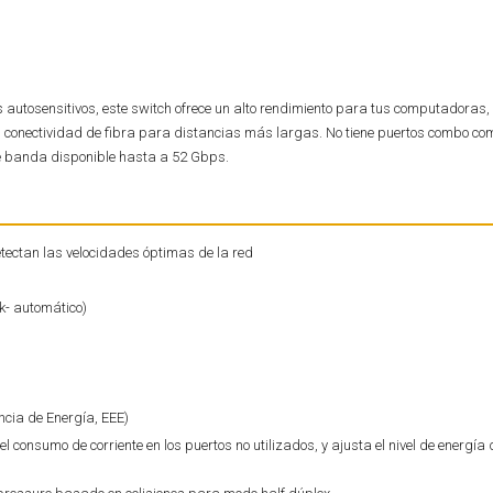
utosensitivos, este switch ofrece un alto rendimiento para tus computadoras, 
n conectividad de fibra para distancias más largas. No tiene puertos combo co
 de banda disponible hasta a 52 Gbps.
tectan las velocidades óptimas de la red
k- automático)
ncia de Energía, EEE)
l consumo de corriente en los puertos no utilizados, y ajusta el nivel de energía