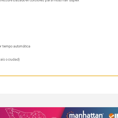
k pressure basado en colisiones para modo half dúplex
or tiempo automática
país o ciudad)