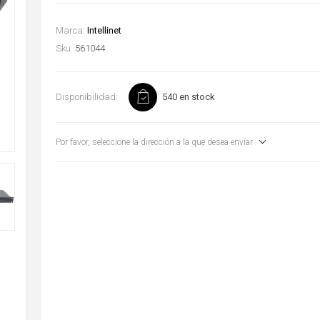
Marca:
Intellinet
Sku:
561044
Disponibilidad:
540 en stock
Por favor, seleccione la dirección a la que desea enviar