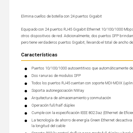
Elimina cuellos de botella con 24 puertos Gigabit
Equipado con 24 puertos RJ45 Gigabit Ethernet 10/100/1000 Mbps a
otros dispositivos de red. Adicionalmente, dos puertos SFP brinda
pero tiene verdaderos puertos Gigabit, llevando el total de ancho
Características
Puertos 10/100/1000 autosentitivos que automáticamente de
Dos ranuras de modulos SFP
Todos los puertos RJ45 cuentan con soporte MDI-MDIX (uplin
Soporta autonegociación NWay
Arquitectura de almacenamiento y conmutación
Operación full/half dúplex
Cumple con la especificación IEEE 802.3az (Ethernet de Eficie
La tecnología de ahorro de energía Green Ethernet desactiva e
la longitud del cable