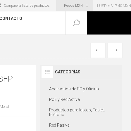
1 USD = $17.40 MXN
Compare la lista de productos
CONTACTO
ANTERIOR
SIGUIENT
CATEGORÍAS
 SFP
Accesorios de PC y Oficina
PoE y Red Activa
 Metal
Productos para laptop, Tablet,
teléfono
Red Pasiva