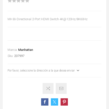
MH Bi-Directional 2-Port HDMI Switch 4K@120Hz/8K60Hz
Marca:
Manhattan
Sku:
207997
Por favor, seleccione la dirección a la que desea enviar