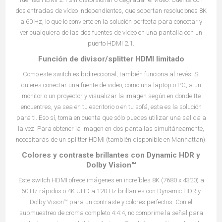
dos entradas de vídeo independientes, que soportan resoluciones 8K
a 60 Hz, lo que lo convierte en la solución perfecta para conectar y
ver cualquiera de las dos fuentes de vídeo en una pantalla con un
puerto HDMI 2.1.
Función de divisor/splitter HDMI limitado
Como este switch es bidireccional, también funciona al revés: Si
quieres conectar una fuente de video, como una laptop o PC, a un
monitor o un proyector y visualizar la imagen según en donde tte
encuentres, ya sea en tu escritorio o en tu sofá, esta es la solución
para ti. Eso sí, toma en cuenta que sólo puedes utilizar una salida a
la vez. Para obtener la imagen en dos pantallas simultáneamente,
necesitarás de un splitter HDMI (también disponible en Manhattan).
Colores y contraste brillantes con Dynamic HDR y
Dolby Vision™
Este switch HDMI ofrece imágenes en increíbles 8K (7680 x 4320) a
60 Hz rápidos o 4K UHD a 120 Hz brillantes con Dynamic HDR y
Dolby Vision™ para un contraste y colores perfectos. Con el
submuestreo de croma completo 4:4:4, no comprime la señal para