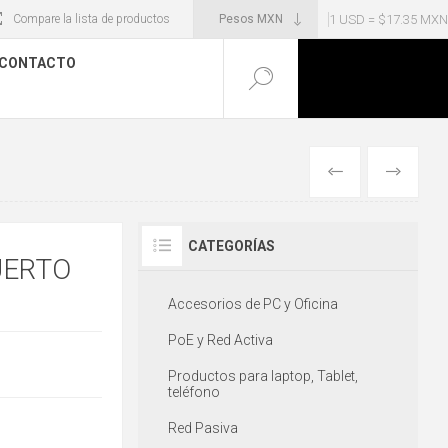
1 USD = $17.35 MXN
Compare la lista de productos
CONTACTO
ANTERIOR
SIGUIENT
CATEGORÍAS
UERTO
Accesorios de PC y Oficina
PoE y Red Activa
Productos para laptop, Tablet,
teléfono
Red Pasiva