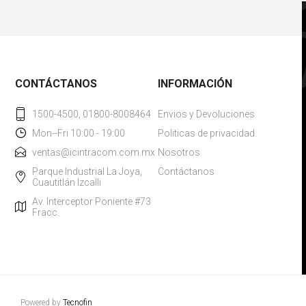
CONTÁCTANOS
INFORMACIÓN
1500-4500, 01800-8008464
Envios y Devoluciones
Mon--Fri 10:00 - 19:00
Politicas de privacidad.
ventas@icintracom.com.mx
Nosotros
Parque Industrial La Joya,
Contáctanos
Cuautitlán Izcalli
Av. Interceptor Poniente #73
Fracc.
Powered by
Tecnofin