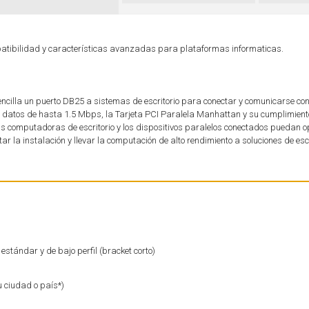
patibilidad y características avanzadas para plataformas informaticas.
cilla un puerto DB25 a sistemas de escritorio para conectar y comunicarse co
de datos de hasta 1.5 Mbps, la Tarjeta PCI Paralela Manhattan y su cumplimient
as computadoras de escritorio y los dispositivos paralelos conectados puedan o
ar la instalación y llevar la computación de alto rendimiento a soluciones de escr
estándar y de bajo perfil (bracket corto)
u ciudad o país*)