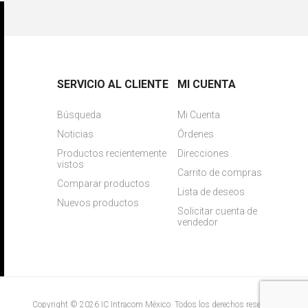
SERVICIO AL CLIENTE
MI CUENTA
Búsqueda
Mi Cuenta
Noticias
Órdenes
Productos recientemente
Direcciones
vistos
Carrito de compras
Comparar productos
Lista de deseos
Nuevos productos
Solicitar cuenta de
vendedor
Copyright © 2026 IC Intracom México. Todos los derechos reservados.