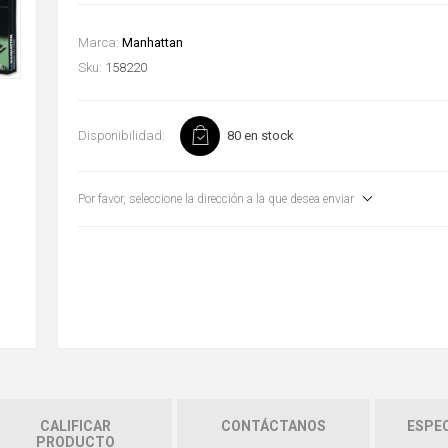
Marca:
Manhattan
Sku:
158220
Disponibilidad:
80 en stock
Por favor, seleccione la dirección a la que desea enviar
CALIFICAR
CONTÁCTANOS
ESPEC
PRODUCTO