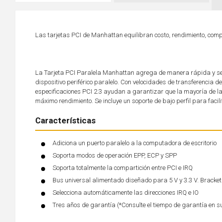
Las tarjetas PCI de Manhattan equilibran costo, rendimiento, com
La Tarjeta PCI Paralela Manhattan agrega de manera rápida y sen
dispositivo periférico paralelo. Con velocidades de transferencia 
especificaciones PCI 2.3 ayudan a garantizar que la mayoría de l
máximo rendimiento. Se incluye un soporte de bajo perfil para facilit
Características
Adiciona un puerto paralelo a la computadora de escritorio
Soporta modos de operación EPP, ECP y SPP
Soporta totalmente la compartición entre PCI e IRQ
Bus universal alimentado diseñado para 5 V y 3.3 V. Bracket 
Selecciona automáticamente las direcciones IRQ e IO
Tres años de garantía (*Consulte el tiempo de garantía en s