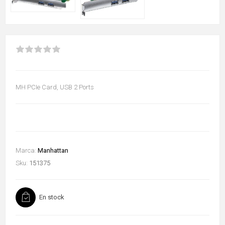
MH PCIe Card, USB 2 Ports
Marca:
Manhattan
Sku:
151375
En stock