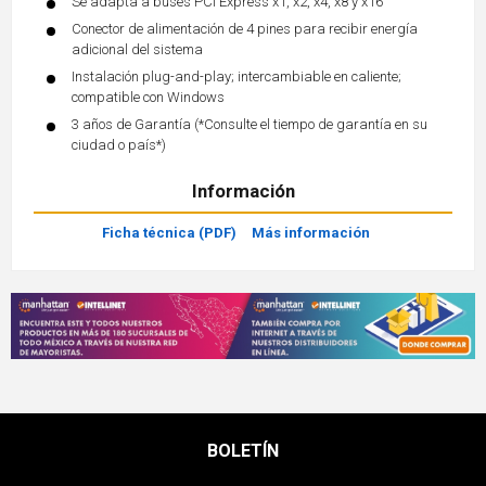
Se adapta a buses PCI Express x1, x2, x4, x8 y x16
Conector de alimentación de 4 pines para recibir energía
adicional del sistema
Instalación plug-and-play; intercambiable en caliente;
compatible con Windows
3 años de Garantía (*Consulte el tiempo de garantía en su
ciudad o país*)
Información
Ficha técnica (PDF)
Más información
BOLETÍN