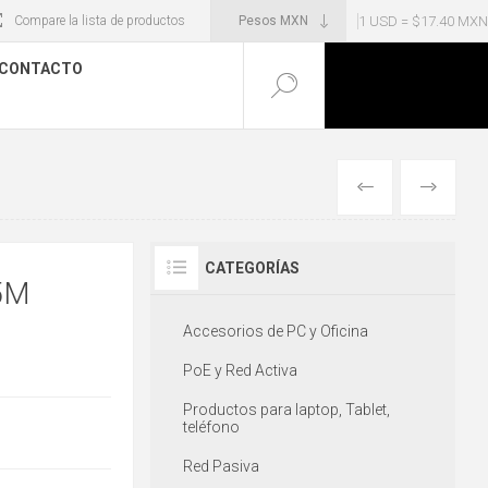
1 USD = $17.40 MXN
Compare la lista de productos
CONTACTO
ANTERIOR
SIGUIENT
CATEGORÍAS
5M
Accesorios de PC y Oficina
PoE y Red Activa
Productos para laptop, Tablet,
teléfono
Red Pasiva