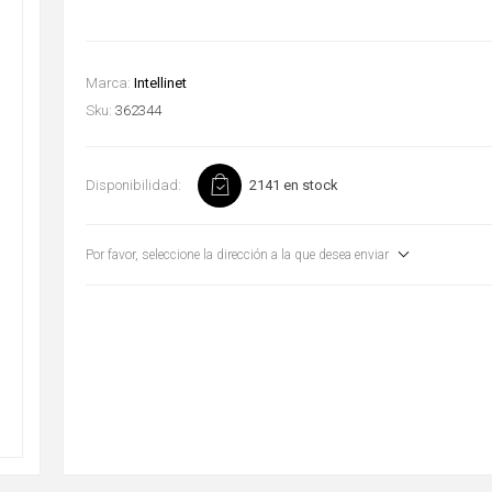
Marca:
Intellinet
Sku:
362344
Disponibilidad:
2141 en stock
Por favor, seleccione la dirección a la que desea enviar