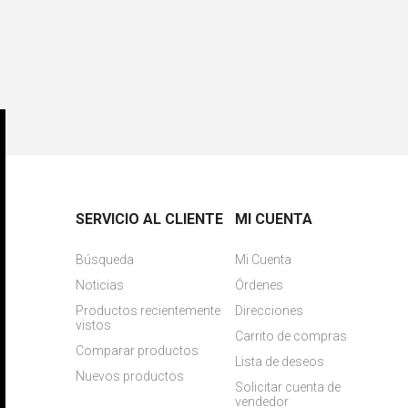
SERVICIO AL CLIENTE
MI CUENTA
Búsqueda
Mi Cuenta
Noticias
Órdenes
Productos recientemente
Direcciones
vistos
Carrito de compras
Comparar productos
Lista de deseos
Nuevos productos
Solicitar cuenta de
vendedor