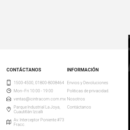
CONTÁCTANOS
INFORMACIÓN
1500-4500, 01800-8008464
Envios y Devoluciones
Mon--Fri 10:00 - 19:00
Politicas de privacidad.
ventas@icintracom.com.mx
Nosotros
Parque Industrial La Joya,
Contáctanos
Cuautitlán Izcalli
Av. Interceptor Poniente #73
Fracc.