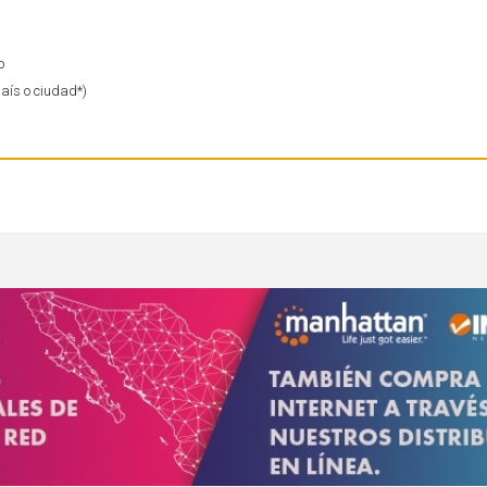
o
país o ciudad*)