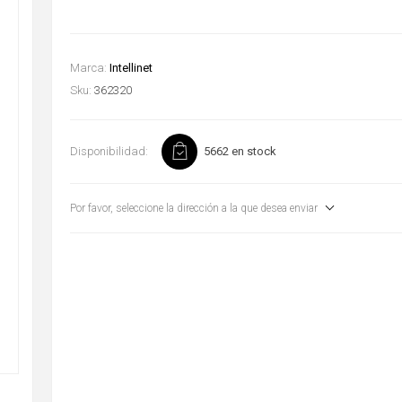
Marca:
Intellinet
Sku:
362320
Disponibilidad:
5662 en stock
Por favor, seleccione la dirección a la que desea enviar