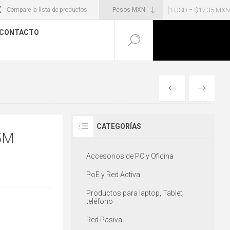
1 USD = $17.35 MXN
Compare la lista de productos
CONTACTO
ANTERIOR
SIGUIENT
CATEGORÍAS
5M
Accesorios de PC y Oficina
PoE y Red Activa
Productos para laptop, Tablet,
teléfono
Red Pasiva