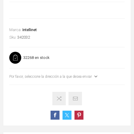
Marca:
Intellinet
Sku:
342032
32268 en stock
Por favor, seleccione la dirección a la que desea enviar