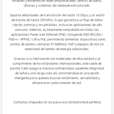
estables y eficientes en redes empresariales, centros de datos,
oficinas y sistemas de cableado estructurado.
Soporta velocidades de transmisión de hasta 10 Gbps y un ancho
de banda de hasta 250 MHz, lo que garantiza un flujo de datos
rápido, continuo y sin pérdidas, incluso en aplicaciones de alto
consumo. Además, es totalmente compatible con todas las
aplicaciones Power over Ethernet (PoE), incluyendo IEEE 802.3bt /
PoE++ / 4PPoE / Ultra PoE, permitiendo alimentar dispositivos como
puntos de acceso, cámaras IP, teléfonos VoIP y equipos de red sin
necesidad de fuentes de energía adicionales.
Gracias a su fabricación con materiales de alta calidad y al
cumplimiento de los estándares internacionales, este cable de
parche Cat6 asegura máxima confiabilidad, excelente integridad
de señal y una larga vida útil, convirtiéndose en una opción
inteligente para quienes buscan rendimiento, versatilidad y
eficiencia en cada conexión de red.
Contactos chapados en oro para una conductividad perfecta