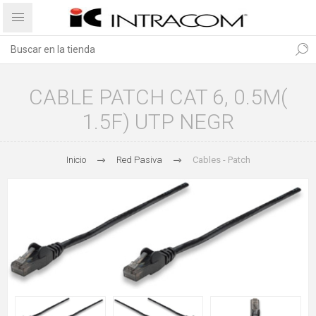
CABLE PATCH CAT 6, 0.5M(
1.5F) UTP NEGR
Inicio
Red Pasiva
Cables - Patch