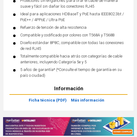
Protectores sin enganches para tirar el cable de manera
suave y fácil sin dañar los conectores RJ45
Ideal para aplicaciones HDBaseT y PoE hasta IEEE802.3bt /
PoE++ / 4PPoE / Ultra PoE
Refuerzo de tensión de alta resistencia
Compatible y codificado por colores con T568A y T568B
Diseño estándar 8P8C, compatible con todas las conexiones
de red RJ45
Totalmente compatible hacia atrás con categorías de cable
anteriores, incluyendo Categoría 5e y 5
5 años de garantía* (*Consulte el tiempo de garantía en su
país o ciudad)
Información
Ficha técnica (PDF)
Más información