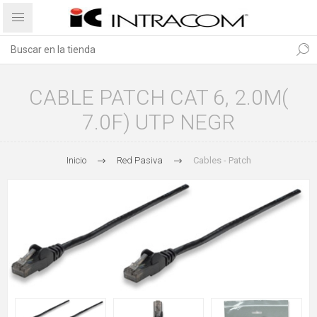
CABLE PATCH CAT 6, 2.0M(
7.0F) UTP NEGR
Inicio
Red Pasiva
Cables - Patch