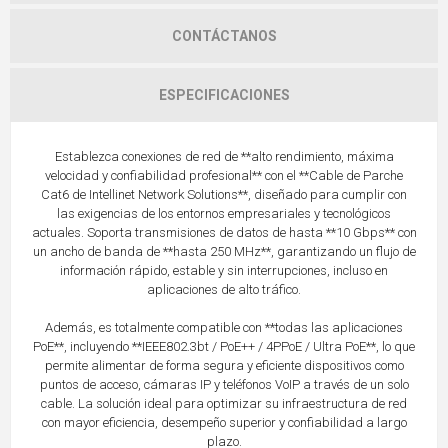
CONTÁCTANOS
ESPECIFICACIONES
Establezca conexiones de red de **alto rendimiento, máxima
velocidad y confiabilidad profesional** con el **Cable de Parche
Cat6 de Intellinet Network Solutions**, diseñado para cumplir con
las exigencias de los entornos empresariales y tecnológicos
actuales. Soporta transmisiones de datos de hasta **10 Gbps** con
un ancho de banda de **hasta 250 MHz**, garantizando un flujo de
información rápido, estable y sin interrupciones, incluso en
aplicaciones de alto tráfico.
Además, es totalmente compatible con **todas las aplicaciones
PoE**, incluyendo **IEEE802.3bt / PoE++ / 4PPoE / Ultra PoE**, lo que
permite alimentar de forma segura y eficiente dispositivos como
puntos de acceso, cámaras IP y teléfonos VoIP a través de un solo
cable. La solución ideal para optimizar su infraestructura de red
con mayor eficiencia, desempeño superior y confiabilidad a largo
plazo.