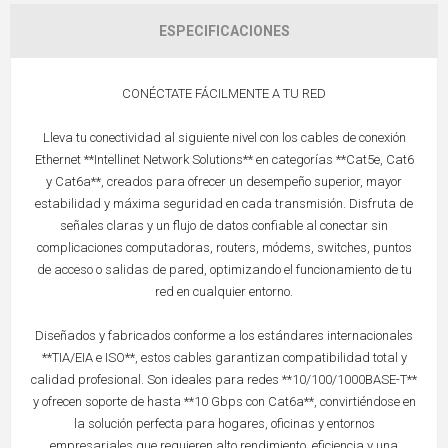
ESPECIFICACIONES
CONÉCTATE FÁCILMENTE A TU RED
Lleva tu conectividad al siguiente nivel con los cables de conexión
Ethernet **Intellinet Network Solutions** en categorías **Cat5e, Cat6
y Cat6a**, creados para ofrecer un desempeño superior, mayor
estabilidad y máxima seguridad en cada transmisión. Disfruta de
señales claras y un flujo de datos confiable al conectar sin
complicaciones computadoras, routers, módems, switches, puntos
de acceso o salidas de pared, optimizando el funcionamiento de tu
red en cualquier entorno.
Diseñados y fabricados conforme a los estándares internacionales
**TIA/EIA e ISO**, estos cables garantizan compatibilidad total y
calidad profesional. Son ideales para redes **10/100/1000BASE-T**
y ofrecen soporte de hasta **10 Gbps con Cat6a**, convirtiéndose en
la solución perfecta para hogares, oficinas y entornos
empresariales que requieren alto rendimiento, eficiencia y una