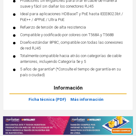
Protectores sin enganches para tirar el cable de manera
suave y fácil sin dañar los conectores RJ45
Ideal para aplicaciones HDBaseT y PoE hasta IEEE802.3bt /
PoE++ / 4PPoE / Ultra PoE
Refuerzo de tensión de alta resistencia
Compatible y codificado por colores con T568A y T568B
Diseño estándar 8P8C, compatible con todas las conexiones
de red RJ45
Totalmente compatible hacia atrás con categorías de cable
anteriores, incluyendo Categoría 5e y 5
5 años de garantía* (*Consulte el tiempo de garantía en su
país o ciudad)
Información
Ficha técnica (PDF)
Más información