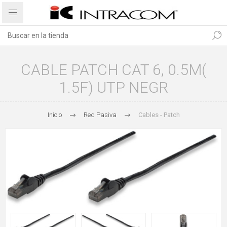
CABLE PATCH CAT 6, 0.5M(
1.5F) UTP NEGR
Inicio
Red Pasiva
Cables - Patch