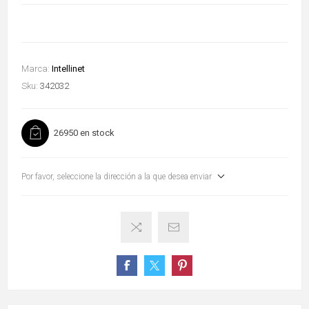
Marca:
Intellinet
Sku:
342032
26950 en stock
Por favor, seleccione la dirección a la que desea enviar