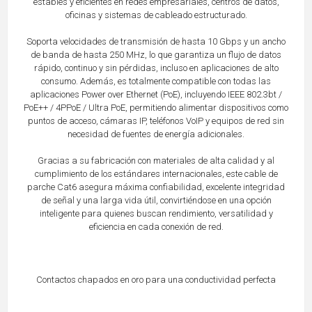
estables y eficientes en redes empresariales, centros de datos,
oficinas y sistemas de cableado estructurado.
Soporta velocidades de transmisión de hasta 10 Gbps y un ancho
de banda de hasta 250 MHz, lo que garantiza un flujo de datos
rápido, continuo y sin pérdidas, incluso en aplicaciones de alto
consumo. Además, es totalmente compatible con todas las
aplicaciones Power over Ethernet (PoE), incluyendo IEEE 802.3bt /
PoE++ / 4PPoE / Ultra PoE, permitiendo alimentar dispositivos como
puntos de acceso, cámaras IP, teléfonos VoIP y equipos de red sin
necesidad de fuentes de energía adicionales.
Gracias a su fabricación con materiales de alta calidad y al
cumplimiento de los estándares internacionales, este cable de
parche Cat6 asegura máxima confiabilidad, excelente integridad
de señal y una larga vida útil, convirtiéndose en una opción
inteligente para quienes buscan rendimiento, versatilidad y
eficiencia en cada conexión de red.
Contactos chapados en oro para una conductividad perfecta