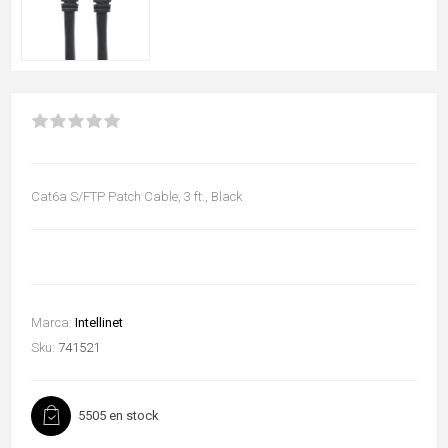
Cat6a S/FTP Patch Cable, 3 ft., Black
Marca:
Intellinet
Sku:
741521
5505 en stock