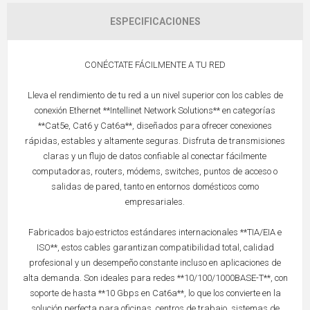
ESPECIFICACIONES
CONÉCTATE FÁCILMENTE A TU RED
Lleva el rendimiento de tu red a un nivel superior con los cables de
conexión Ethernet **Intellinet Network Solutions** en categorías
**Cat5e, Cat6 y Cat6a**, diseñados para ofrecer conexiones
rápidas, estables y altamente seguras. Disfruta de transmisiones
claras y un flujo de datos confiable al conectar fácilmente
computadoras, routers, módems, switches, puntos de acceso o
salidas de pared, tanto en entornos domésticos como
empresariales.
Fabricados bajo estrictos estándares internacionales **TIA/EIA e
ISO**, estos cables garantizan compatibilidad total, calidad
profesional y un desempeño constante incluso en aplicaciones de
alta demanda. Son ideales para redes **10/100/1000BASE-T**, con
soporte de hasta **10 Gbps en Cat6a**, lo que los convierte en la
solución perfecta para oficinas, centros de trabajo, sistemas de