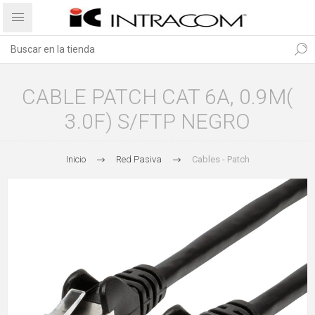
CABLE PATCH CAT 6A, 0.9M(
3.0F) S/FTP NEGRO
Inicio
Red Pasiva
Cables - Patch