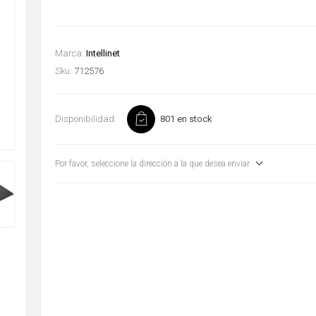
Marca:
Intellinet
Sku:
712576
Disponibilidad:
801 en stock
Por favor, seleccione la dirección a la que desea enviar