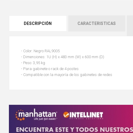
DESCRIPCIÓN
CARACTERISTICAS
- Color: Negro RAL9005
- Dimensiones: 1U (H) x 483 mm (W) x 600 mm (D)
- Peso: 3,95 kg
- Para gabinete o rack de 4 postes
- Compatible con la mayoría de los gabinetes de redes