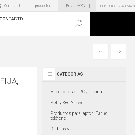
1 USD = $17.40 MXN
Compare la lista de productos
CONTACTO
ANTERIOR
SIGUIENT
CATEGORÍAS
FIJA,
Accesorios de PC y Oficina
PoE y Red Activa
Productos para laptop, Tablet,
teléfono
Red Pasiva