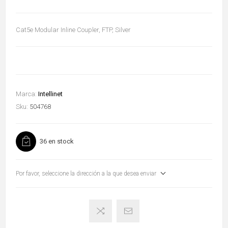
Cat5e Modular Inline Coupler, FTP, Silver
Marca:
Intellinet
Sku:
504768
36 en stock
Por favor, seleccione la dirección a la que desea enviar