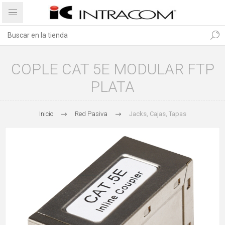
COPLE CAT 5E MODULAR FTP
PLATA
Inicio
Red Pasiva
Jacks, Cajas, Tapas