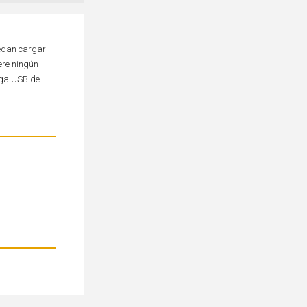
uedan cargar
ere ningún
rga USB de