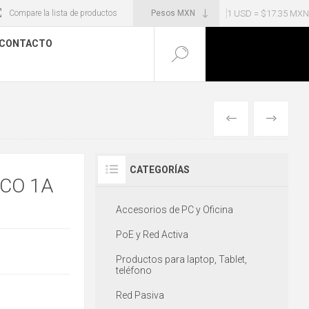
1 USD = $17.35 MXN
Compare la lista de productos
CONTACTO
ANTERIOR
SIGUIENT
CATEGORÍAS
CO 1A
Accesorios de PC y Oficina
PoE y Red Activa
Productos para laptop, Tablet,
teléfono
Red Pasiva