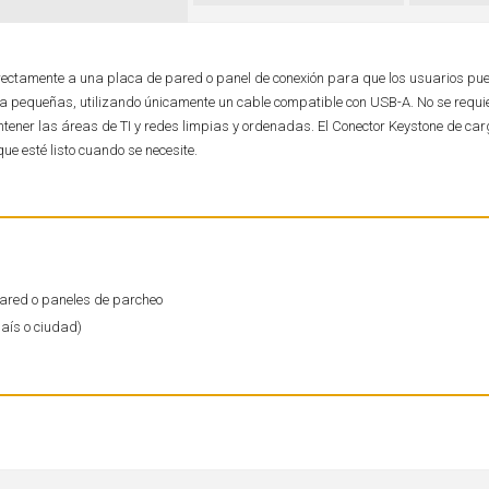
directamente a una placa de pared o panel de conexión para que los usuarios p
bleta pequeñas, utilizando únicamente un cable compatible con USB-A. No se requi
tener las áreas de TI y redes limpias y ordenadas. El Conector Keystone de ca
que esté listo cuando se necesite.
ared o paneles de parcheo
país o ciudad)