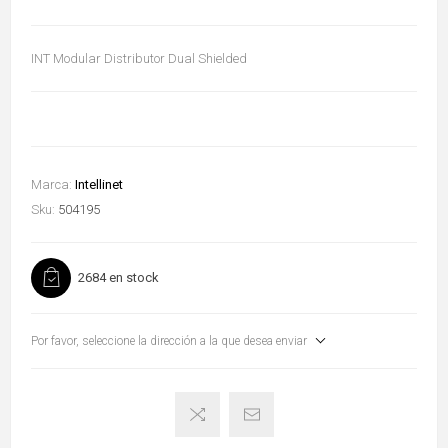
INT Modular Distributor Dual Shielded
Marca:
Intellinet
Sku:
504195
2684 en stock
Por favor, seleccione la dirección a la que desea enviar