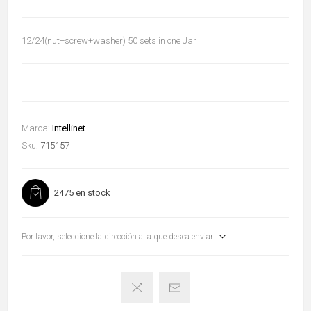
12/24(nut+screw+washer) 50 sets in one Jar
Marca:
Intellinet
Sku:
715157
2475 en stock
Por favor, seleccione la dirección a la que desea enviar