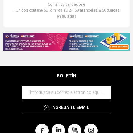
Contenido del paquete
- Un bote contiene 50 Tornillos 12-24, 50 arandelas & 50 tuercas
enjauladas
BOLETÍN
INGRESA TU EMAIL