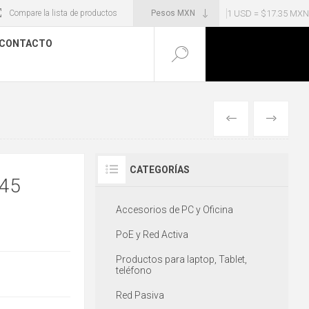
1 USD = $17.35 MXN
Compare la lista de productos
CONTACTO
ANTERIOR
SIGUIENT
CATEGORÍAS
45
Accesorios de PC y Oficina
PoE y Red Activa
Productos para laptop, Tablet,
teléfono
Red Pasiva