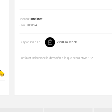
Marca:
Intellinet
Sku:
780124
Disponibilidad:
2298 en stock
Por favor, seleccione la dirección a la que desea enviar