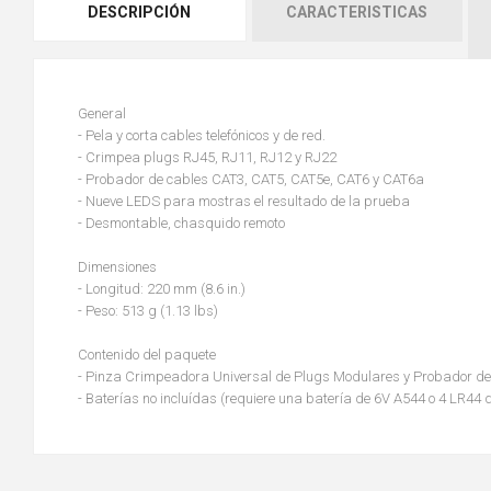
DESCRIPCIÓN
CARACTERISTICAS
General
- Pela y corta cables telefónicos y de red.
- Crimpea plugs RJ45, RJ11, RJ12 y RJ22
- Probador de cables CAT3, CAT5, CAT5e, CAT6 y CAT6a
- Nueve LEDS para mostras el resultado de la prueba
- Desmontable, chasquido remoto
Dimensiones
- Longitud: 220 mm (8.6 in.)
- Peso: 513 g (1.13 lbs)
Contenido del paquete
- Pinza Crimpeadora Universal de Plugs Modulares y Probador d
- Baterías no incluídas (requiere una batería de 6V A544 o 4 LR44 