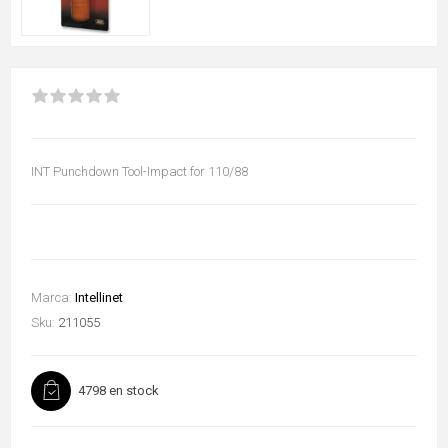
INT Punchdown Tool-Impact for 110/88
Marca:
Intellinet
Sku:
211055
4798 en stock