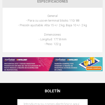
ESPECIFICACIONES
General
- Para su uso en terminal blocks 110/ 88
- Presión ajustable: Alta 15 +/- 2 kg; Baja 10 +/- 2 kg
Dimensiones
- Longitud: 177.8 mm
- Peso: 122 g
BOLETÍN