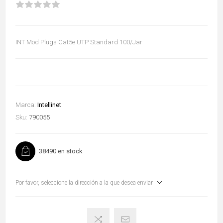
INT Mod Plugs Cat5e UTP Standard 100/Jar
Marca:
Intellinet
Sku:
790055
38490 en stock
Por favor, seleccione la dirección a la que desea enviar